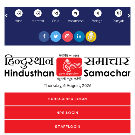
अ
अ
ଏ
অ
বা
ਅ
Hindi
Marathi
Odia
Assamese
Bengali
Punjabi
N
Thursday, 6 August, 2026
SUBSCRIBER LOGIN
NPS LOGIN
STAFFLOGIN