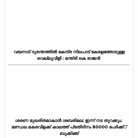
വയനാട് ദുരന്തത്തിൽ കേന്ദ്ര നിലപാട് കേരളത്തോടുള്ള
വെല്ലുവിളി : മന്ത്രി കെ രാജൻ
ശരണ മുഖരിതമാകാന്‍ ശബരിമല; ഇന്ന് നട തുറക്കും;
മണ്ഡല മകരവിളക്ക് കാലത്ത് പ്രതിദിനം 80000 പേര്‍ക്ക്്
ബുക്കിങ്ങ്