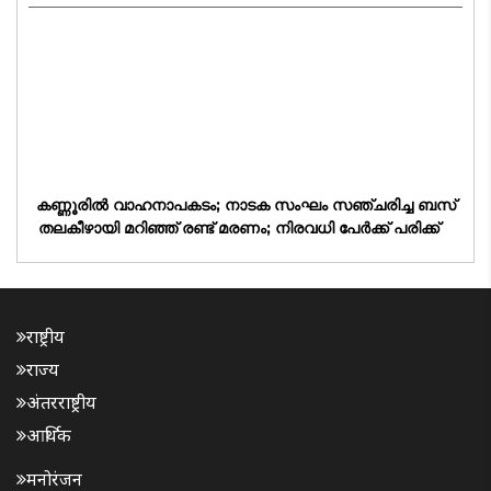
കണ്ണൂരിൽ വാഹനാപകടം; നാടക സംഘം സഞ്ചരിച്ച ബസ്
തലകീഴായി മറിഞ്ഞ് രണ്ട് മരണം; നിരവധി പേർക്ക് പരിക്ക്
राष्ट्रीय
राज्य
अंतरराष्ट्रीय
आर्थिक
मनोरंजन