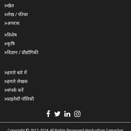
खेल
लेख / फीचर
अपराध
विशेष
कृषि
विज्ञान / प्रौद्योगिकी
हमारे बारे में
हमारे लेखक
संपर्क करें
प्राइवेसी पॉलिसी
Copyright © 2017-2024. All Rights Reserved Hindusthan Samachar